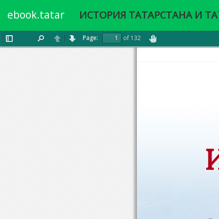
ebook.tatar
ИСТОРИЯ ТАТАРСТАНА И Т
Page:
of 132
Toggle
Find
Previous
Next
Enable
Sidebar
hand
tool