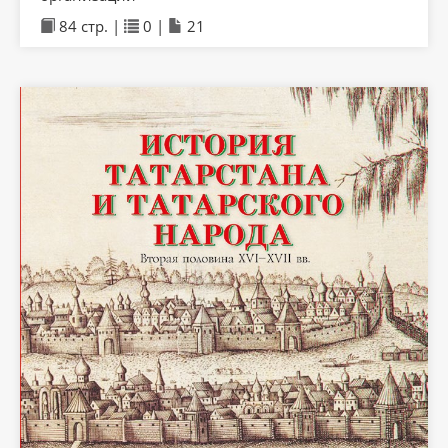
84 стр. |
0 |
21